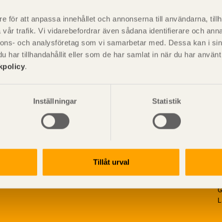
är svensk sågverksnärings
i
t beskriva träprodukter och deras
e för att anpassa innehållet och annonserna till användarna, tillh
vår trafik. Vi vidarebefordrar även sådana identifierare och anna
nnons- och analysföretag som vi samarbetar med. Dessa kan i sin
har tillhandahållit eller som de har samlat in när du har använ
kpolicy
.
Inställningar
Statistik
Tillåt urval
V
p
G
L