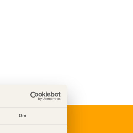
Om
renumerera på Svenskt Träs