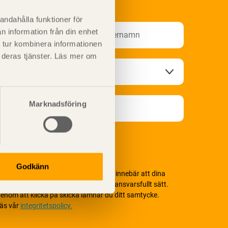
nformationsutskick!
andahålla funktioner för
n information från din enhet
 tur kombinera informationen
t deras tjänster. Läs mer om
Marknadsföring
Godkänn
i värnar om personlig integritet vilket innebär att dina
ersonuppgifter alltid hanteras på ett ansvarsfullt sätt.
enom att klicka på skicka lämnar du ditt samtycke.
äs vår
integritetspolicy.