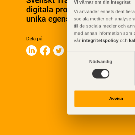
Svenskt Träs Produktkatalog 
Vi värnar om din integritet
digitala produktkatalog för at
Vi använder enhetsidentifierar
unika egenskaper.
sociala medier och analysera 
till de sociala medier och a
med annan information som du 
Dela på
vår
integritetspolicy
och
ka
Samtyckesval
Nödvändig
Avvisa