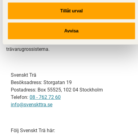
Tillåt urval
Svenskt Trä representerar svensk sågverksindustri
och är en del av branschorganisationen
Skogsindustrierna. Svenskt Trä företräder också
Avvisa
svensk limträ-, KL-trä- och förpackningsindustri samt
har ett nära samarbete med svensk bygghandel och
trävarugrossisterna.
Svenskt Trä
Besöksadress: Storgatan 19
Postadress: Box 55525, 102 04 Stockholm
Telefon:
08 - 762 72 60
info@svenskttra.se
Följ Svenskt Trä här: