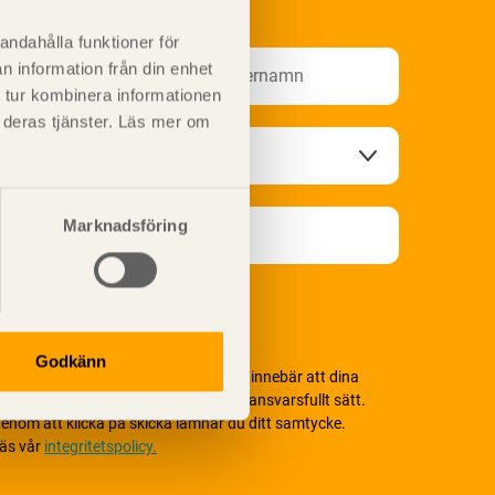
nformationsutskick!
andahålla funktioner för
n information från din enhet
 tur kombinera informationen
t deras tjänster. Läs mer om
Marknadsföring
Godkänn
i värnar om personlig integritet vilket innebär att dina
ersonuppgifter alltid hanteras på ett ansvarsfullt sätt.
enom att klicka på skicka lämnar du ditt samtycke.
äs vår
integritetspolicy.