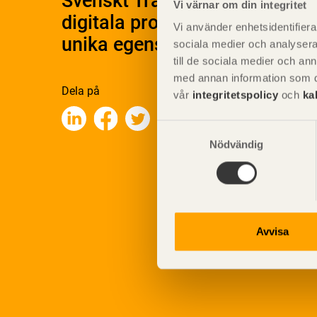
Svenskt Träs Produktkatalog 
Vi värnar om din integritet
digitala produktkatalog för at
Vi använder enhetsidentifierar
unika egenskaper.
sociala medier och analysera 
till de sociala medier och a
med annan information som du 
Dela på
vår
integritetspolicy
och
ka
Samtyckesval
Nödvändig
Avvisa