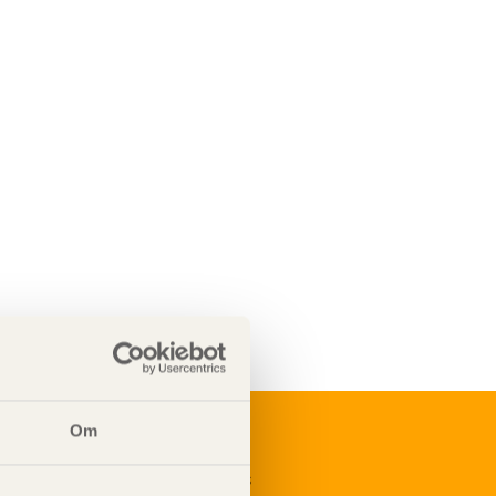
Om
renumerera på Svenskt Träs