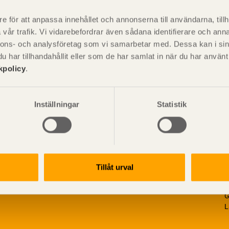
är svensk sågverksnärings
i
t beskriva träprodukter och deras
e för att anpassa innehållet och annonserna till användarna, tillh
vår trafik. Vi vidarebefordrar även sådana identifierare och anna
nnons- och analysföretag som vi samarbetar med. Dessa kan i sin
har tillhandahållit eller som de har samlat in när du har använ
kpolicy
.
Inställningar
Statistik
Tillåt urval
V
p
G
L