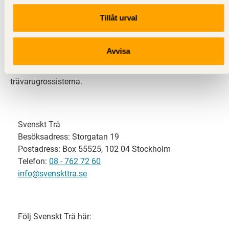
Tillåt urval
Svenskt Trä representerar svensk sågverksindustri
och är en del av branschorganisationen
Skogsindustrierna. Svenskt Trä företräder också
Avvisa
svensk limträ-, KL-trä- och förpackningsindustri samt
har ett nära samarbete med svensk bygghandel och
trävarugrossisterna.
Svenskt Trä
Besöksadress: Storgatan 19
Postadress: Box 55525, 102 04 Stockholm
Telefon:
08 - 762 72 60
info@svenskttra.se
Följ Svenskt Trä här: