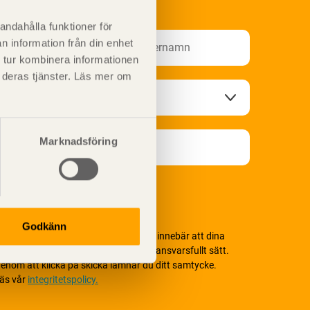
nformationsutskick!
andahålla funktioner för
n information från din enhet
 tur kombinera informationen
t deras tjänster. Läs mer om
Marknadsföring
Godkänn
i värnar om personlig integritet vilket innebär att dina
ersonuppgifter alltid hanteras på ett ansvarsfullt sätt.
enom att klicka på skicka lämnar du ditt samtycke.
äs vår
integritetspolicy.