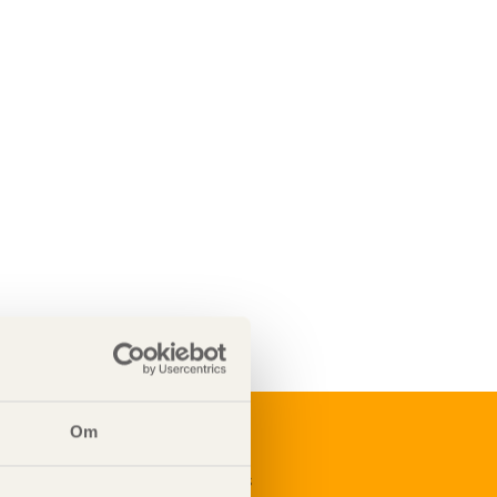
Om
renumerera på Svenskt Träs