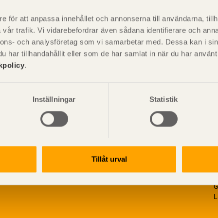
är svensk sågverksnärings
i
t beskriva träprodukter och deras
e för att anpassa innehållet och annonserna till användarna, tillh
vår trafik. Vi vidarebefordrar även sådana identifierare och anna
nnons- och analysföretag som vi samarbetar med. Dessa kan i sin
har tillhandahållit eller som de har samlat in när du har använ
kpolicy
.
Inställningar
Statistik
Tillåt urval
V
p
G
L