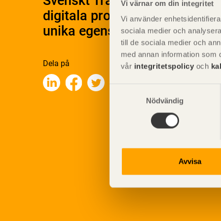
Svenskt Träs Produktkatalog 
Vi värnar om din integritet
digitala produktkatalog för at
Vi använder enhetsidentifierar
unika egenskaper.
sociala medier och analysera 
till de sociala medier och a
med annan information som du 
Dela på
vår
integritetspolicy
och
ka
Samtyckesval
Nödvändig
Avvisa