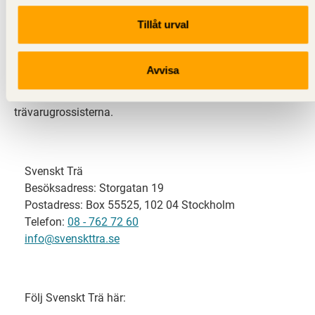
Tillåt urval
Svenskt Trä representerar svensk sågverksindustri
och är en del av branschorganisationen
Skogsindustrierna. Svenskt Trä företräder också
Avvisa
svensk limträ-, KL-trä- och förpackningsindustri samt
har ett nära samarbete med svensk bygghandel och
trävarugrossisterna.
Svenskt Trä
Besöksadress: Storgatan 19
Postadress: Box 55525, 102 04 Stockholm
Telefon:
08 - 762 72 60
info@svenskttra.se
Följ Svenskt Trä här: