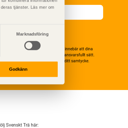
 tur kombinera informationen
t deras tjänster. Läs mer om
Marknadsföring
i värnar om personlig integritet vilket innebär att dina
ersonuppgifter alltid hanteras på ett ansvarsfullt sätt.
enom att klicka på skicka lämnar du ditt samtycke.
äs vår
integritetspolicy.
Godkänn
ölj Svenskt Trä här: