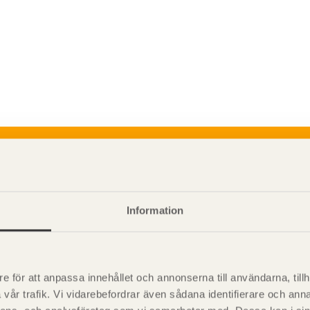
P
är svensk sågverksnärings
i
t beskriva träprodukter och deras
Information
e för att anpassa innehållet och annonserna till användarna, tillh
vår trafik. Vi vidarebefordrar även sådana identifierare och anna