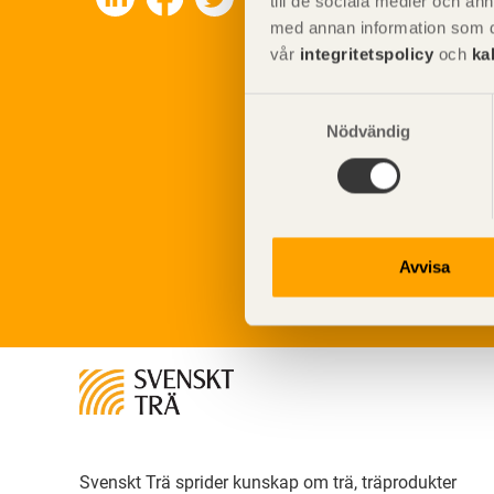
till de sociala medier och a
med annan information som du 
vår
integritetspolicy
och
ka
Samtyckesval
Nödvändig
Avvisa
Svenskt Trä sprider kunskap om trä, träprodukter