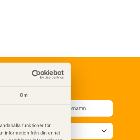
renumerera på Svenskt Träs
nformationsutskick!
Om
andahålla funktioner för
n information från din enhet