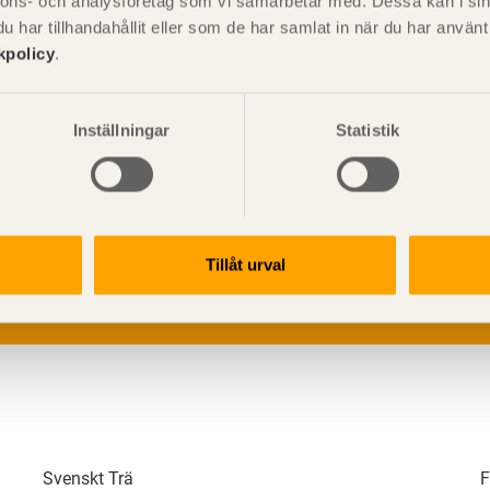
nnons- och analysföretag som vi samarbetar med. Dessa kan i sin
har tillhandahållit eller som de har samlat in när du har använ
kpolicy
.
Inställningar
Statistik
V
p
G
L
Tillåt urval
Svenskt Trä
F