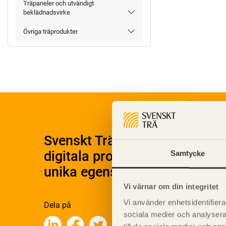
Träpaneler och utvändigt
beklädnadsvirke
Övriga träprodukter
Svenskt Träs Produktkatalog 
digitala produktkatalog för at
Samtycke
unika egenskaper.
Vi värnar om din integritet
Vi använder enhetsidentifierar
Dela på
sociala medier och analysera 