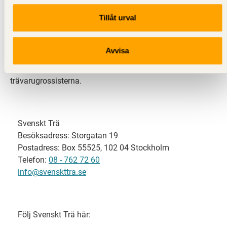
Tillåt urval
Svenskt Trä representerar svensk sågverksindustri
och är en del av branschorganisationen
Skogsindustrierna. Svenskt Trä företräder också
Avvisa
svensk limträ-, KL-trä- och förpackningsindustri samt
har ett nära samarbete med svensk bygghandel och
trävarugrossisterna.
Svenskt Trä
Besöksadress: Storgatan 19
Postadress: Box 55525, 102 04 Stockholm
Telefon:
08 - 762 72 60
info@svenskttra.se
Följ Svenskt Trä här: