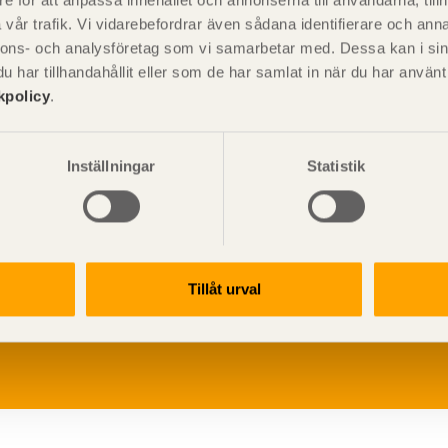
e för att anpassa innehållet och annonserna till användarna, tillh
vår trafik. Vi vidarebefordrar även sådana identifierare och anna
nnons- och analysföretag som vi samarbetar med. Dessa kan i sin
har tillhandahållit eller som de har samlat in när du har använ
kpolicy
.
Inställningar
Statistik
V
p
Tillåt urval
G
L