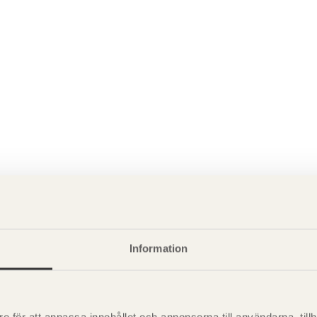
Information
P
är svensk sågverksnärings
i
t beskriva träprodukter och deras