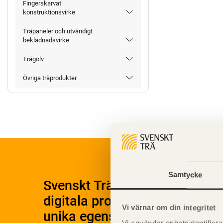
Fingerskarvat
konstruktionsvirke
Träpaneler och utvändigt
beklädnadsvirke
Trägolv
Övriga träprodukter
Samtycke
Svenskt Träs Produktkatalog 
digitala produktkatalog för at
Vi värnar om din integritet
unika egenskaper.