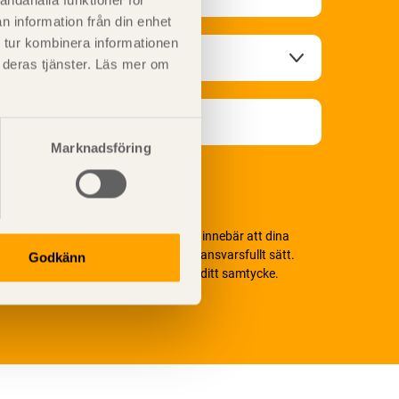
andahålla funktioner för
n information från din enhet
 tur kombinera informationen
t deras tjänster. Läs mer om
Marknadsföring
i värnar om personlig integritet vilket innebär att dina
ersonuppgifter alltid hanteras på ett ansvarsfullt sätt.
Godkänn
enom att klicka på skicka lämnar du ditt samtycke.
äs vår
integritetspolicy.