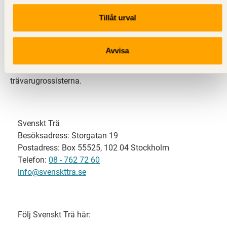
Tillåt urval
Svenskt Trä representerar svensk sågverksindustri
och är en del av branschorganisationen
Skogsindustrierna. Svenskt Trä företräder också
Avvisa
svensk limträ-, KL-trä- och förpackningsindustri samt
har ett nära samarbete med svensk bygghandel och
trävarugrossisterna.
Svenskt Trä
Besöksadress: Storgatan 19
Postadress: Box 55525, 102 04 Stockholm
Telefon:
08 - 762 72 60
info@svenskttra.se
Följ Svenskt Trä här: