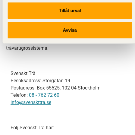
Tillåt urval
Svenskt Trä representerar svensk sågverksindustri
och är en del av branschorganisationen
Skogsindustrierna. Svenskt Trä företräder också
Avvisa
svensk limträ-, KL-trä- och förpackningsindustri samt
har ett nära samarbete med svensk bygghandel och
trävarugrossisterna.
Svenskt Trä
Besöksadress: Storgatan 19
Postadress: Box 55525, 102 04 Stockholm
Telefon:
08 - 762 72 60
info@svenskttra.se
Följ Svenskt Trä här: