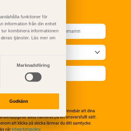
renumerera på Svenskt Träs
nformationsutskick!
andahålla funktioner för
n information från din enhet
 tur kombinera informationen
t deras tjänster. Läs mer om
Marknadsföring
Godkänn
i värnar om personlig integritet vilket innebär att dina
ersonuppgifter alltid hanteras på ett ansvarsfullt sätt.
enom att klicka på skicka lämnar du ditt samtycke.
äs vår
integritetspolicy.