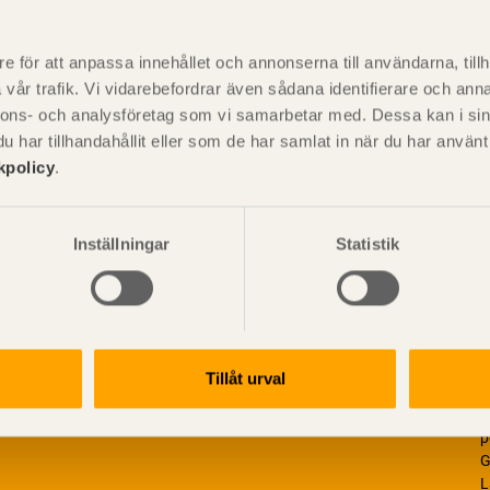
P
är svensk sågverksnärings
i
e för att anpassa innehållet och annonserna till användarna, tillh
t beskriva träprodukter och deras
vår trafik. Vi vidarebefordrar även sådana identifierare och anna
nnons- och analysföretag som vi samarbetar med. Dessa kan i sin
har tillhandahållit eller som de har samlat in när du har använ
kpolicy
.
Inställningar
Statistik
Tillåt urval
V
p
G
L