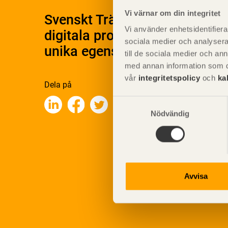
Vi värnar om din integritet
Svenskt Träs Produktkatalog 
Vi använder enhetsidentifierar
digitala produktkatalog för at
sociala medier och analysera 
unika egenskaper.
till de sociala medier och a
med annan information som du 
vår
integritetspolicy
och
ka
Dela på
Samtyckesval
Nödvändig
Avvisa