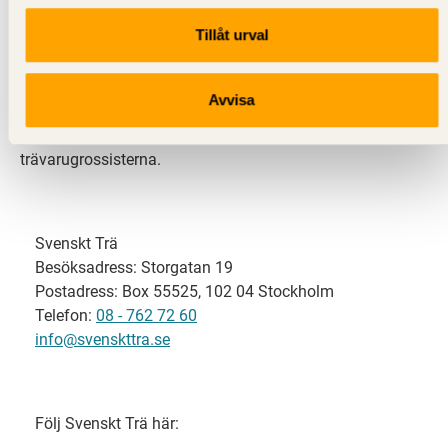
Tillåt urval
Svenskt Trä representerar svensk sågverksindustri
och är en del av branschorganisationen
Skogsindustrierna. Svenskt Trä företräder också
Avvisa
svensk limträ-, KL-trä- och förpackningsindustri samt
har ett nära samarbete med svensk bygghandel och
trävarugrossisterna.
Svenskt Trä
Besöksadress: Storgatan 19
Postadress: Box 55525, 102 04 Stockholm
Telefon:
08 - 762 72 60
info@svenskttra.se
Följ Svenskt Trä här: