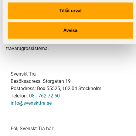
Tillåt urval
Svenskt Trä representerar svensk sågverksindustri
och är en del av branschorganisationen
Skogsindustrierna. Svenskt Trä företräder också
Avvisa
svensk limträ-, KL-trä- och förpackningsindustri samt
har ett nära samarbete med svensk bygghandel och
trävarugrossisterna.
Svenskt Trä
Besöksadress: Storgatan 19
Postadress: Box 55525, 102 04 Stockholm
Telefon:
08 - 762 72 60
info@svenskttra.se
Följ Svenskt Trä här: