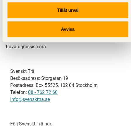
Tillåt urval
Svenskt Trä representerar svensk sågverksindustri
och är en del av branschorganisationen
Skogsindustrierna. Svenskt Trä företräder också
Avvisa
svensk limträ-, KL-trä- och förpackningsindustri samt
har ett nära samarbete med svensk bygghandel och
trävarugrossisterna.
Svenskt Trä
Besöksadress: Storgatan 19
Postadress: Box 55525, 102 04 Stockholm
Telefon:
08 - 762 72 60
info@svenskttra.se
Följ Svenskt Trä här: