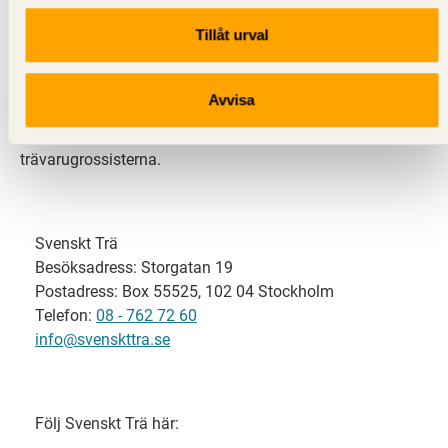
Tillåt urval
Svenskt Trä representerar svensk sågverksindustri
och är en del av branschorganisationen
Skogsindustrierna. Svenskt Trä företräder också
Avvisa
svensk limträ-, KL-trä- och förpackningsindustri samt
har ett nära samarbete med svensk bygghandel och
trävarugrossisterna.
Svenskt Trä
Besöksadress: Storgatan 19
Postadress: Box 55525, 102 04 Stockholm
Telefon:
08 - 762 72 60
info@svenskttra.se
Följ Svenskt Trä här: