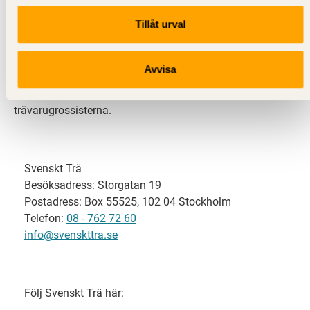
Tillåt urval
Svenskt Trä representerar svensk sågverksindustri
och är en del av branschorganisationen
Skogsindustrierna. Svenskt Trä företräder också
Avvisa
svensk limträ-, KL-trä- och förpackningsindustri samt
har ett nära samarbete med svensk bygghandel och
trävarugrossisterna.
Svenskt Trä
Besöksadress: Storgatan 19
Postadress: Box 55525, 102 04 Stockholm
Telefon:
08 - 762 72 60
info@svenskttra.se
Följ Svenskt Trä här: