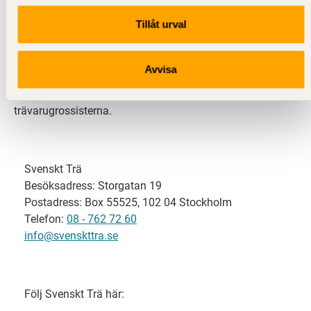
Tillåt urval
Svenskt Trä representerar svensk sågverksindustri
och är en del av branschorganisationen
Skogsindustrierna. Svenskt Trä företräder också
Avvisa
svensk limträ-, KL-trä- och förpackningsindustri samt
har ett nära samarbete med svensk bygghandel och
trävarugrossisterna.
Svenskt Trä
Besöksadress: Storgatan 19
Postadress: Box 55525, 102 04 Stockholm
Telefon:
08 - 762 72 60
info@svenskttra.se
Följ Svenskt Trä här: