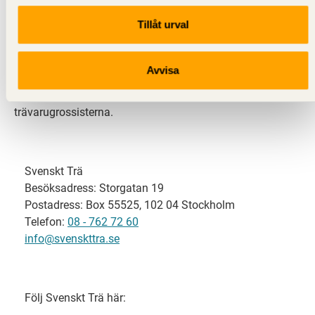
Tillåt urval
Svenskt Trä representerar svensk sågverksindustri
och är en del av branschorganisationen
Skogsindustrierna. Svenskt Trä företräder också
Avvisa
svensk limträ-, KL-trä- och förpackningsindustri samt
har ett nära samarbete med svensk bygghandel och
trävarugrossisterna.
Svenskt Trä
Besöksadress: Storgatan 19
Postadress: Box 55525, 102 04 Stockholm
Telefon:
08 - 762 72 60
info@svenskttra.se
Följ Svenskt Trä här: