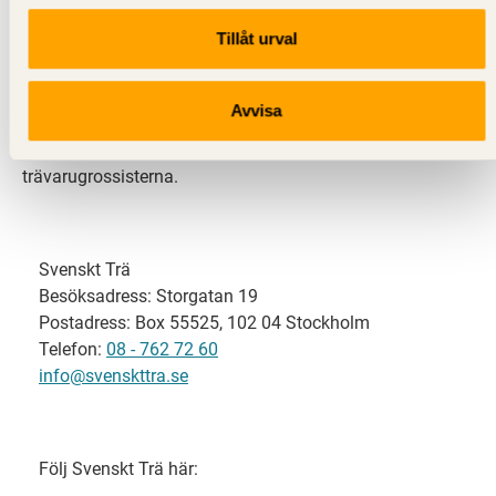
Tillåt urval
Svenskt Trä representerar svensk sågverksindustri
och är en del av branschorganisationen
Skogsindustrierna. Svenskt Trä företräder också
Avvisa
svensk limträ-, KL-trä- och förpackningsindustri samt
har ett nära samarbete med svensk bygghandel och
trävarugrossisterna.
Svenskt Trä
Besöksadress: Storgatan 19
Postadress: Box 55525, 102 04 Stockholm
Telefon:
08 - 762 72 60
info@svenskttra.se
Följ Svenskt Trä här: