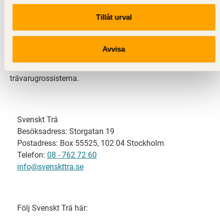
Tillåt urval
Svenskt Trä representerar svensk sågverksindustri
och är en del av branschorganisationen
Skogsindustrierna. Svenskt Trä företräder också
Avvisa
svensk limträ-, KL-trä- och förpackningsindustri samt
har ett nära samarbete med svensk bygghandel och
trävarugrossisterna.
Svenskt Trä
Besöksadress: Storgatan 19
Postadress: Box 55525, 102 04 Stockholm
Telefon:
08 - 762 72 60
info@svenskttra.se
Följ Svenskt Trä här: