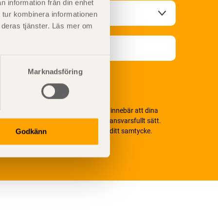
n information från din enhet
 tur kombinera informationen
t deras tjänster. Läs mer om
Marknadsföring
i värnar om personlig integritet vilket innebär att dina
ersonuppgifter alltid hanteras på ett ansvarsfullt sätt.
enom att klicka på skicka lämnar du ditt samtycke.
Godkänn
äs vår
integritetspolicy.