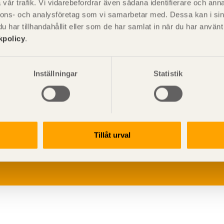
vår trafik. Vi vidarebefordrar även sådana identifierare och anna
nnons- och analysföretag som vi samarbetar med. Dessa kan i sin
har tillhandahållit eller som de har samlat in när du har använ
kpolicy
.
Inställningar
Statistik
V
p
G
Tillåt urval
L