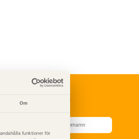
renumerera på Svenskt Träs
Om
nformationsutskick!
andahålla funktioner för