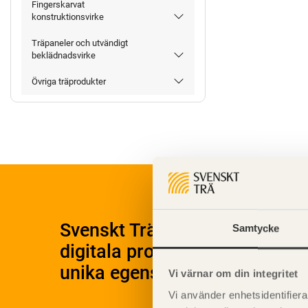
Fingerskarvat
konstruktionsvirke
Träpaneler och utvändigt
beklädnadsvirke
Övriga träprodukter
Svenskt Träs Produktkatalog 
Samtycke
digitala produktkatalog för at
unika egenskaper.
Vi värnar om din integritet
Vi använder enhetsidentifierar