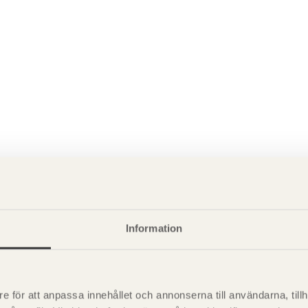
P
är svensk sågverksnärings
Information
i
t beskriva träprodukter och deras
e för att anpassa innehållet och annonserna till användarna, tillh