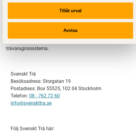
Tillåt urval
Svenskt Trä representerar svensk sågverksindustri
och är en del av branschorganisationen
Skogsindustrierna. Svenskt Trä företräder också
Avvisa
svensk limträ-, KL-trä- och förpackningsindustri samt
har ett nära samarbete med svensk bygghandel och
trävarugrossisterna.
Svenskt Trä
Besöksadress: Storgatan 19
Postadress: Box 55525, 102 04 Stockholm
Telefon:
08 - 762 72 60
info@svenskttra.se
Följ Svenskt Trä här: