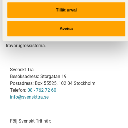
Tillåt urval
Svenskt Trä representerar svensk sågverksindustri
och är en del av branschorganisationen
Skogsindustrierna. Svenskt Trä företräder också
Avvisa
svensk limträ-, KL-trä- och förpackningsindustri samt
har ett nära samarbete med svensk bygghandel och
trävarugrossisterna.
Svenskt Trä
Besöksadress: Storgatan 19
Postadress: Box 55525, 102 04 Stockholm
Telefon:
08 - 762 72 60
info@svenskttra.se
Följ Svenskt Trä här: