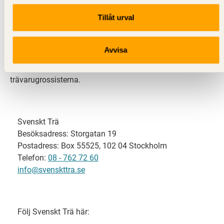
Tillåt urval
Svenskt Trä representerar svensk sågverksindustri
och är en del av branschorganisationen
Skogsindustrierna. Svenskt Trä företräder också
Avvisa
svensk limträ-, KL-trä- och förpackningsindustri samt
har ett nära samarbete med svensk bygghandel och
trävarugrossisterna.
Svenskt Trä
Besöksadress: Storgatan 19
Postadress: Box 55525, 102 04 Stockholm
Telefon:
08 - 762 72 60
info@svenskttra.se
Följ Svenskt Trä här: