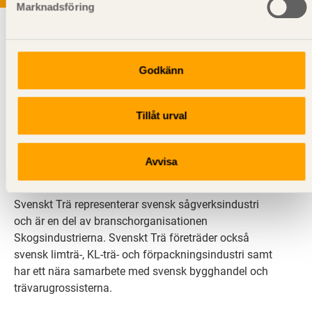
Marknadsföring
Godkänn
Tillåt urval
Svenskt Trä sprider kunskap om trä, träprodukter och
träbyggande för att främja ett hållbart samhälle och
en livskraftig sågverksnäring. Det gör vi genom att
Avvisa
inspirera, utbilda och driva teknisk utveckling.
Svenskt Trä representerar svensk sågverksindustri
och är en del av branschorganisationen
Skogsindustrierna. Svenskt Trä företräder också
svensk limträ-, KL-trä- och förpackningsindustri samt
har ett nära samarbete med svensk bygghandel och
trävarugrossisterna.