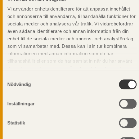
Vi använder enhetsidentifierare för att anpassa innehållet
och annonserna till användarna, tillhandahålla funktioner för
sociala medier och analysera vår trafik. Vi vidarebefordrar
även sådana identifierare och annan information från din
enhet till de sociala medier och annons- och analysföretag
som vi samarbetar med. Dessa kan i sin tur kombinera
informationen med annan information som du har
tillhandahållit eller som de har samlat in när du har använt
deras tjänster. Läs mer om vår
integritetspolicy
och
kakpolicy
.
Samtyckesval
Nödvändig
Vi värnar om personlig integritet vilket innebär att dina
Inställningar
personuppgifter alltid hanteras på ett ansvarsfullt sätt.
Genom att klicka på skicka lämnar du ditt samtycke.
Läs vår
integritetspolicy.
Statistik