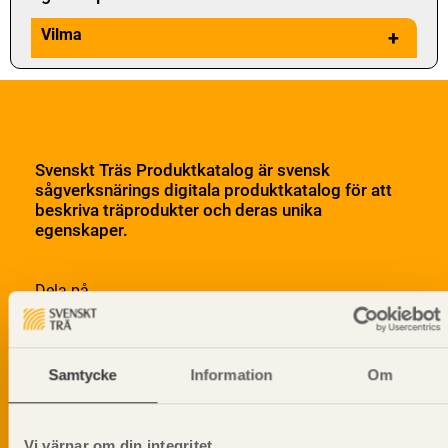
Vilma
+
Svenskt Träs Produktkatalog är svensk
sågverksnärings digitala produktkatalog för att
beskriva träprodukter och deras unika
egenskaper.
Dela på
Samtycke
Information
Om
Prenumerera på Svenskt Träs
informationsutskick!
Vi värnar om din integritet