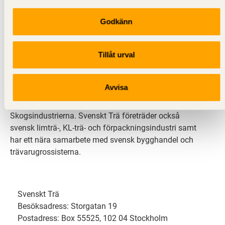
Godkänn
Svenskt Trä sprider kunskap om trä, träprodukter och
träbyggande för att främja ett hållbart samhälle och
Tillåt urval
en livskraftig sågverksnäring. Det gör vi genom att
inspirera, utbilda och driva teknisk utveckling.
Avvisa
Svenskt Trä representerar svensk sågverksindustri
och är en del av branschorganisationen
Skogsindustrierna. Svenskt Trä företräder också
svensk limträ-, KL-trä- och förpackningsindustri samt
har ett nära samarbete med svensk bygghandel och
trävarugrossisterna.
Svenskt Trä
Besöksadress: Storgatan 19
Postadress: Box 55525, 102 04 Stockholm