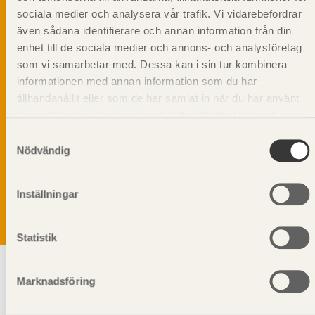
sociala medier och analysera vår trafik. Vi vidarebefordrar
även sådana identifierare och annan information från din
enhet till de sociala medier och annons- och analysföretag
som vi samarbetar med. Dessa kan i sin tur kombinera
informationen med annan information som du har
tillhandahållit eller som de har samlat in när du har använt
deras tjänster. Läs mer om vår
integritetspolicy
och
kakpolicy
.
Samtyckesval
Vi värnar om personlig integritet vilket innebär att dina
Nödvändig
personuppgifter alltid hanteras på ett ansvarsfullt sätt.
Genom att klicka på skicka lämnar du ditt samtycke.
Läs vår
integritetspolicy.
Inställningar
Statistik
Marknadsföring