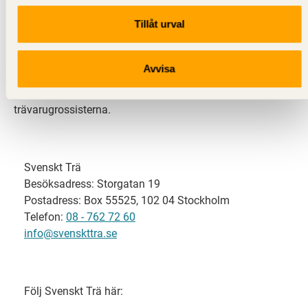
Tillåt urval
Svenskt Trä representerar svensk sågverksindustri
och är en del av branschorganisationen
Skogsindustrierna. Svenskt Trä företräder också
Avvisa
svensk limträ-, KL-trä- och förpackningsindustri samt
har ett nära samarbete med svensk bygghandel och
trävarugrossisterna.
Svenskt Trä
Besöksadress: Storgatan 19
Postadress: Box 55525, 102 04 Stockholm
Telefon:
08 - 762 72 60
info@svenskttra.se
Följ Svenskt Trä här: