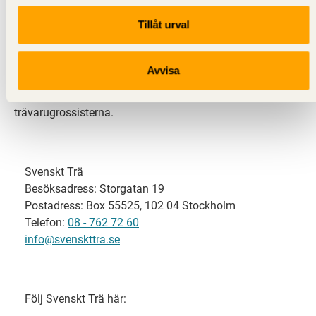
Tillåt urval
Svenskt Trä representerar svensk sågverksindustri
och är en del av branschorganisationen
Skogsindustrierna. Svenskt Trä företräder också
Avvisa
svensk limträ-, KL-trä- och förpackningsindustri samt
har ett nära samarbete med svensk bygghandel och
trävarugrossisterna.
Svenskt Trä
Besöksadress: Storgatan 19
Postadress: Box 55525, 102 04 Stockholm
Telefon:
08 - 762 72 60
info@svenskttra.se
Följ Svenskt Trä här: