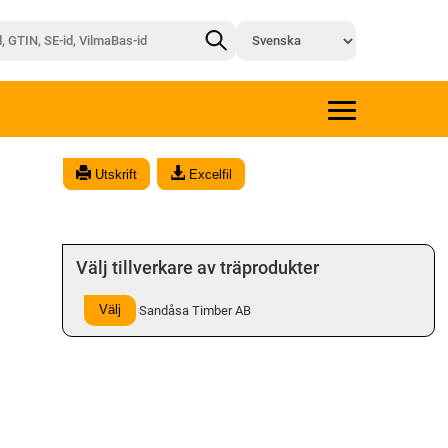
Utskrift
Excelfil
Välj tillverkare av träprodukter
Välj
Sandåsa Timber AB