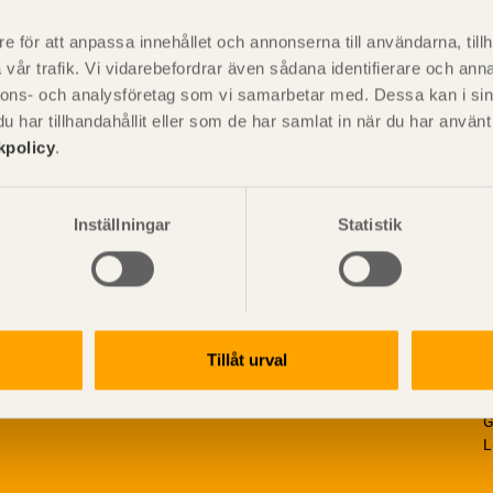
är svensk sågverksnärings
i
t beskriva träprodukter och deras
e för att anpassa innehållet och annonserna till användarna, tillh
vår trafik. Vi vidarebefordrar även sådana identifierare och anna
nnons- och analysföretag som vi samarbetar med. Dessa kan i sin
har tillhandahållit eller som de har samlat in när du har använ
kpolicy
.
Inställningar
Statistik
Tillåt urval
V
p
G
L