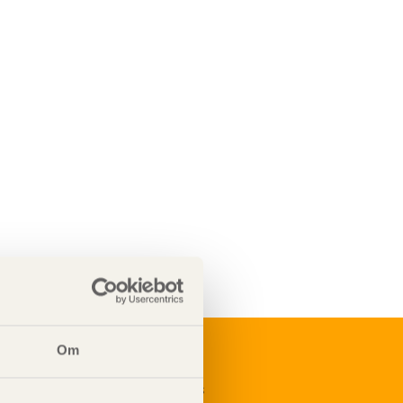
Om
renumerera på Svenskt Träs