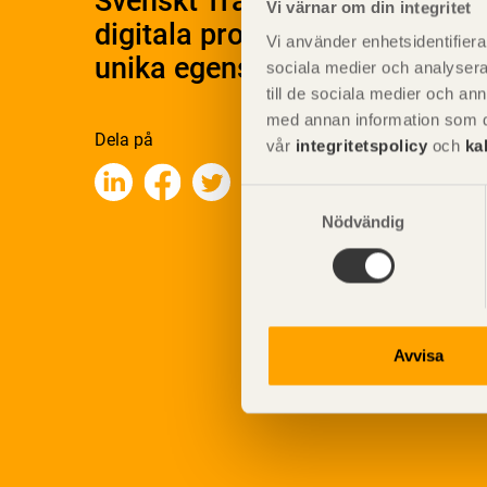
Svenskt Träs Produktkatalog 
Vi värnar om din integritet
digitala produktkatalog för at
Vi använder enhetsidentifierar
unika egenskaper.
sociala medier och analysera 
till de sociala medier och a
med annan information som du 
Dela på
vår
integritetspolicy
och
ka
Samtyckesval
Nödvändig
Avvisa