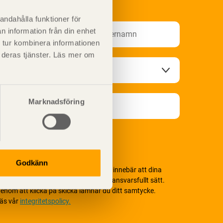
nformationsutskick!
andahålla funktioner för
n information från din enhet
 tur kombinera informationen
t deras tjänster. Läs mer om
Marknadsföring
Godkänn
i värnar om personlig integritet vilket innebär att dina
ersonuppgifter alltid hanteras på ett ansvarsfullt sätt.
enom att klicka på skicka lämnar du ditt samtycke.
äs vår
integritetspolicy.