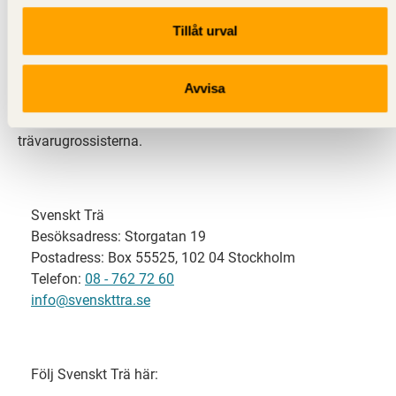
Tillåt urval
Svenskt Trä representerar svensk sågverksindustri
och är en del av branschorganisationen
Skogsindustrierna. Svenskt Trä företräder också
Avvisa
svensk limträ-, KL-trä- och förpackningsindustri samt
har ett nära samarbete med svensk bygghandel och
trävarugrossisterna.
Svenskt Trä
Besöksadress: Storgatan 19
Postadress: Box 55525, 102 04 Stockholm
Telefon:
08 - 762 72 60
info@svenskttra.se
Följ Svenskt Trä här: