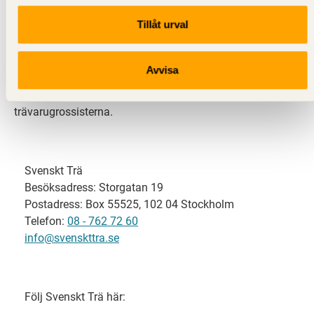
Tillåt urval
Svenskt Trä representerar svensk sågverksindustri
och är en del av branschorganisationen
Skogsindustrierna. Svenskt Trä företräder också
Avvisa
svensk limträ-, KL-trä- och förpackningsindustri samt
har ett nära samarbete med svensk bygghandel och
trävarugrossisterna.
Svenskt Trä
Besöksadress: Storgatan 19
Postadress: Box 55525, 102 04 Stockholm
Telefon:
08 - 762 72 60
info@svenskttra.se
Följ Svenskt Trä här: