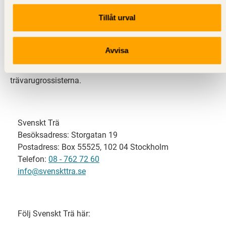
Tillåt urval
Svenskt Trä representerar svensk sågverksindustri
och är en del av branschorganisationen
Skogsindustrierna. Svenskt Trä företräder också
Avvisa
svensk limträ-, KL-trä- och förpackningsindustri samt
har ett nära samarbete med svensk bygghandel och
trävarugrossisterna.
Svenskt Trä
Besöksadress: Storgatan 19
Postadress: Box 55525, 102 04 Stockholm
Telefon:
08 - 762 72 60
info@svenskttra.se
Följ Svenskt Trä här: