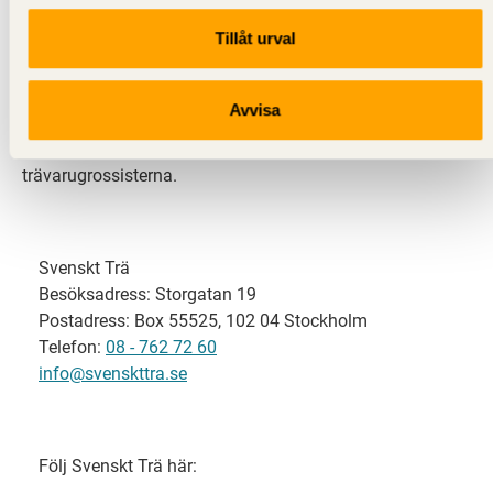
Tillåt urval
Svenskt Trä representerar svensk sågverksindustri
och är en del av branschorganisationen
Skogsindustrierna. Svenskt Trä företräder också
Avvisa
svensk limträ-, KL-trä- och förpackningsindustri samt
har ett nära samarbete med svensk bygghandel och
trävarugrossisterna.
Svenskt Trä
Besöksadress: Storgatan 19
Postadress: Box 55525, 102 04 Stockholm
Telefon:
08 - 762 72 60
info@svenskttra.se
Följ Svenskt Trä här: