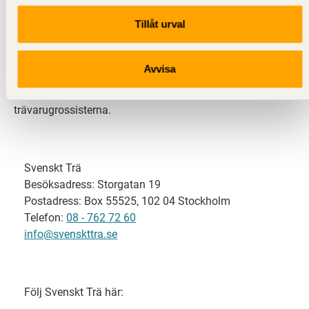
Tillåt urval
Svenskt Trä representerar svensk sågverksindustri
och är en del av branschorganisationen
Skogsindustrierna. Svenskt Trä företräder också
Avvisa
svensk limträ-, KL-trä- och förpackningsindustri samt
har ett nära samarbete med svensk bygghandel och
trävarugrossisterna.
Svenskt Trä
Besöksadress: Storgatan 19
Postadress: Box 55525, 102 04 Stockholm
Telefon:
08 - 762 72 60
info@svenskttra.se
Följ Svenskt Trä här: