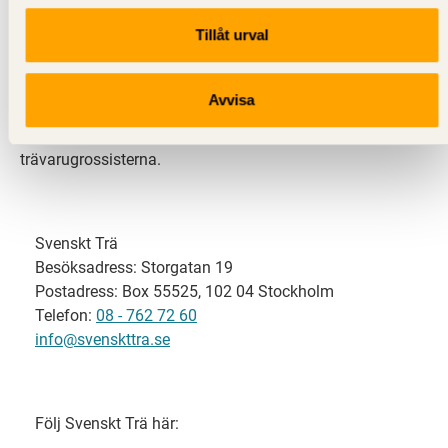
Tillåt urval
Svenskt Trä representerar svensk sågverksindustri
och är en del av branschorganisationen
Skogsindustrierna. Svenskt Trä företräder också
Avvisa
svensk limträ-, KL-trä- och förpackningsindustri samt
har ett nära samarbete med svensk bygghandel och
trävarugrossisterna.
Svenskt Trä
Besöksadress: Storgatan 19
Postadress: Box 55525, 102 04 Stockholm
Telefon:
08 - 762 72 60
info@svenskttra.se
Följ Svenskt Trä här: