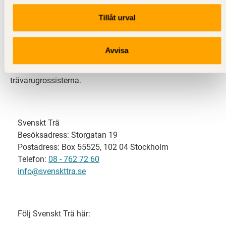
Tillåt urval
Svenskt Trä representerar svensk sågverksindustri
och är en del av branschorganisationen
Skogsindustrierna. Svenskt Trä företräder också
Avvisa
svensk limträ-, KL-trä- och förpackningsindustri samt
har ett nära samarbete med svensk bygghandel och
trävarugrossisterna.
Svenskt Trä
Besöksadress: Storgatan 19
Postadress: Box 55525, 102 04 Stockholm
Telefon:
08 - 762 72 60
info@svenskttra.se
Följ Svenskt Trä här: