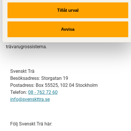
Tillåt urval
Svenskt Trä representerar svensk sågverksindustri
och är en del av branschorganisationen
Skogsindustrierna. Svenskt Trä företräder också
Avvisa
svensk limträ-, KL-trä- och förpackningsindustri samt
har ett nära samarbete med svensk bygghandel och
trävarugrossisterna.
Svenskt Trä
Besöksadress: Storgatan 19
Postadress: Box 55525, 102 04 Stockholm
Telefon:
08 - 762 72 60
info@svenskttra.se
Följ Svenskt Trä här: