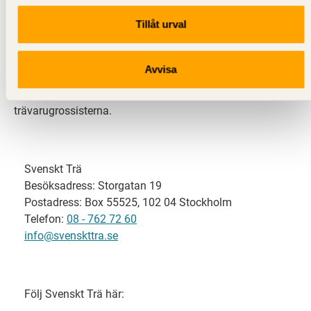
Tillåt urval
Svenskt Trä representerar svensk sågverksindustri
och är en del av branschorganisationen
Skogsindustrierna. Svenskt Trä företräder också
Avvisa
svensk limträ-, KL-trä- och förpackningsindustri samt
har ett nära samarbete med svensk bygghandel och
trävarugrossisterna.
Svenskt Trä
Besöksadress: Storgatan 19
Postadress: Box 55525, 102 04 Stockholm
Telefon:
08 - 762 72 60
info@svenskttra.se
Följ Svenskt Trä här: