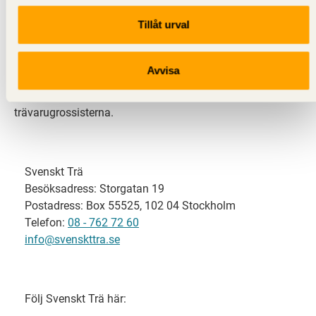
Tillåt urval
Svenskt Trä representerar svensk sågverksindustri
och är en del av branschorganisationen
Skogsindustrierna. Svenskt Trä företräder också
Avvisa
svensk limträ-, KL-trä- och förpackningsindustri samt
har ett nära samarbete med svensk bygghandel och
trävarugrossisterna.
Svenskt Trä
Besöksadress: Storgatan 19
Postadress: Box 55525, 102 04 Stockholm
Telefon:
08 - 762 72 60
info@svenskttra.se
Följ Svenskt Trä här: