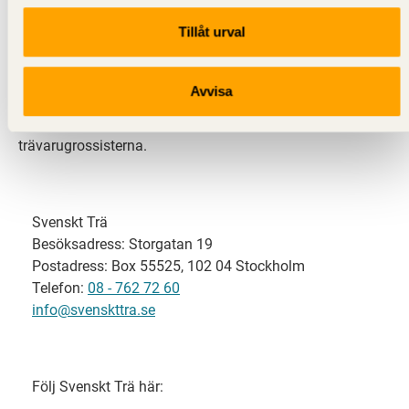
Tillåt urval
Svenskt Trä representerar svensk sågverksindustri
och är en del av branschorganisationen
Skogsindustrierna. Svenskt Trä företräder också
Avvisa
svensk limträ-, KL-trä- och förpackningsindustri samt
har ett nära samarbete med svensk bygghandel och
trävarugrossisterna.
Svenskt Trä
Besöksadress: Storgatan 19
Postadress: Box 55525, 102 04 Stockholm
Telefon:
08 - 762 72 60
info@svenskttra.se
Följ Svenskt Trä här: