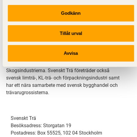
Godkänn
Svenskt Trä sprider kunskap om trä, träprodukter och
träbyggande för att främja ett hållbart samhälle och
Tillåt urval
en livskraftig sågverksnäring. Det gör vi genom att
inspirera, utbilda och driva teknisk utveckling.
Avvisa
Svenskt Trä representerar svensk sågverksindustri
och är en del av branschorganisationen
Skogsindustrierna. Svenskt Trä företräder också
svensk limträ-, KL-trä- och förpackningsindustri samt
har ett nära samarbete med svensk bygghandel och
trävarugrossisterna.
Svenskt Trä
Besöksadress: Storgatan 19
Postadress: Box 55525, 102 04 Stockholm