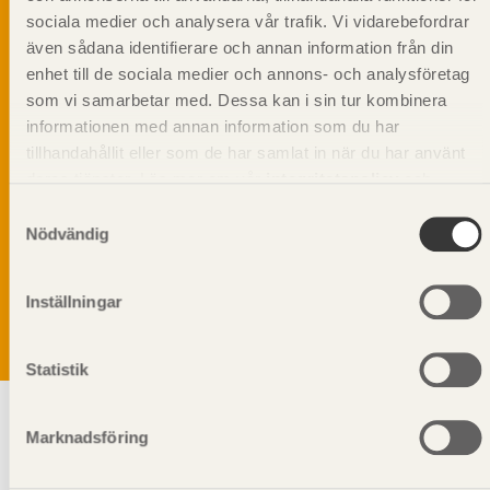
sociala medier och analysera vår trafik. Vi vidarebefordrar
även sådana identifierare och annan information från din
enhet till de sociala medier och annons- och analysföretag
som vi samarbetar med. Dessa kan i sin tur kombinera
informationen med annan information som du har
tillhandahållit eller som de har samlat in när du har använt
deras tjänster. Läs mer om vår
integritetspolicy
och
kakpolicy
.
Samtyckesval
Vi värnar om personlig integritet vilket innebär att dina
Nödvändig
personuppgifter alltid hanteras på ett ansvarsfullt sätt.
Genom att klicka på skicka lämnar du ditt samtycke.
Läs vår
integritetspolicy.
Inställningar
Statistik
Marknadsföring