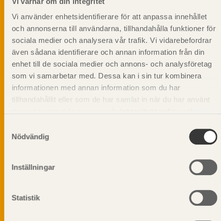
Vi värnar om din integritet
Vi använder enhetsidentifierare för att anpassa innehållet
och annonserna till användarna, tillhandahålla funktioner för
sociala medier och analysera vår trafik. Vi vidarebefordrar
även sådana identifierare och annan information från din
enhet till de sociala medier och annons- och analysföretag
som vi samarbetar med. Dessa kan i sin tur kombinera
informationen med annan information som du har
tillhandahållit eller som de har samlat in när du har använt
deras tjänster. Läs mer om vår
integritetspolicy
och
kakpolicy
.
Samtyckesval
Nödvändig
Vi värnar om personlig integritet vilket innebär att dina
Inställningar
personuppgifter alltid hanteras på ett ansvarsfullt sätt.
Genom att klicka på skicka lämnar du ditt samtycke.
Läs vår
integritetspolicy.
Statistik