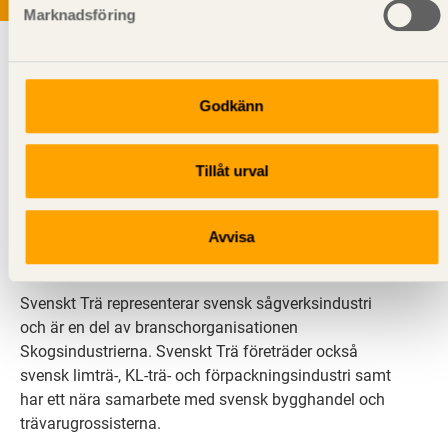
Marknadsföring
Godkänn
Tillåt urval
Svenskt Trä sprider kunskap om trä, träprodukter och
träbyggande för att främja ett hållbart samhälle och
en livskraftig sågverksnäring. Det gör vi genom att
Avvisa
inspirera, utbilda och driva teknisk utveckling.
Svenskt Trä representerar svensk sågverksindustri
och är en del av branschorganisationen
Skogsindustrierna. Svenskt Trä företräder också
svensk limträ-, KL-trä- och förpackningsindustri samt
har ett nära samarbete med svensk bygghandel och
trävarugrossisterna.