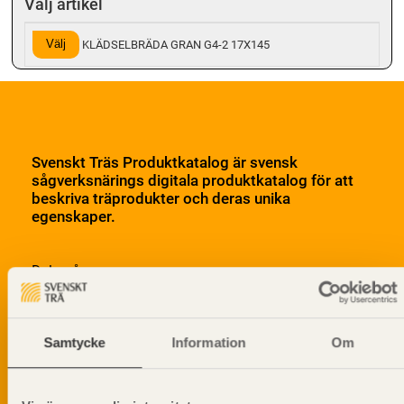
Välj artikel
Välj
KLÄDSELBRÄDA GRAN G4-2 17X145
Svenskt Träs Produktkatalog är svensk
sågverksnärings digitala produktkatalog för att
beskriva träprodukter och deras unika
egenskaper.
Dela på
Samtycke
Information
Om
Prenumerera på Svenskt Träs
informationsutskick!