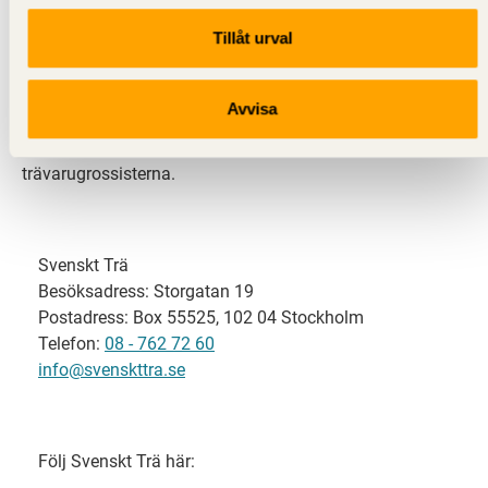
Tillåt urval
Svenskt Trä representerar svensk sågverksindustri
och är en del av branschorganisationen
Skogsindustrierna. Svenskt Trä företräder också
Avvisa
svensk limträ-, KL-trä- och förpackningsindustri samt
har ett nära samarbete med svensk bygghandel och
trävarugrossisterna.
Svenskt Trä
Besöksadress: Storgatan 19
Postadress: Box 55525, 102 04 Stockholm
Telefon:
08 - 762 72 60
info@svenskttra.se
Följ Svenskt Trä här: