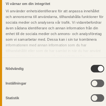
informationsutskick!
Vi värnar om din integritet
Vi använder enhetsidentifierare för att anpassa innehållet
och annonserna till användarna, tillhandahålla funktioner för
sociala medier och analysera vår trafik. Vi vidarebefordrar
även sådana identifierare och annan information från din
enhet till de sociala medier och annons- och analysföretag
som vi samarbetar med. Dessa kan i sin tur kombinera
informationen med annan information som du har
tillhandahållit eller som de har samlat in när du har använt
deras tjänster. Läs mer om vår
integritetspolicy
och
kakpolicy
.
Samtyckesval
Nödvändig
Vi värnar om personlig integritet vilket innebär att dina
Inställningar
personuppgifter alltid hanteras på ett ansvarsfullt sätt.
Genom att klicka på skicka lämnar du ditt samtycke.
Statistik
Läs vår
integritetspolicy.