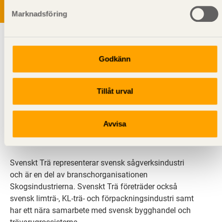
Marknadsföring
Godkänn
Tillåt urval
Svenskt Trä sprider kunskap om trä, träprodukter och
träbyggande för att främja ett hållbart samhälle och
Avvisa
en livskraftig sågverksnäring. Det gör vi genom att
inspirera, utbilda och driva teknisk utveckling.
Svenskt Trä representerar svensk sågverksindustri
och är en del av branschorganisationen
Skogsindustrierna. Svenskt Trä företräder också
svensk limträ-, KL-trä- och förpackningsindustri samt
har ett nära samarbete med svensk bygghandel och