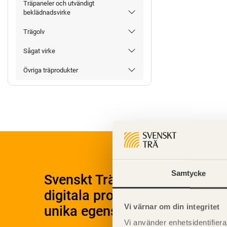
Träpaneler och utvändigt
beklädnadsvirke
Trägolv
Sågat virke
Övriga träprodukter
Samtycke
Svenskt Träs Produktkatalog 
digitala produktkatalog för at
Vi värnar om din integritet
unika egenskaper.
Vi använder enhetsidentifierar