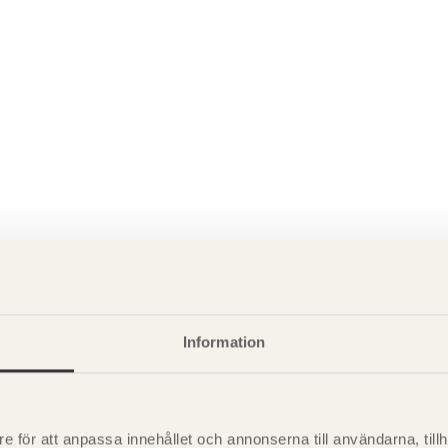
P
Information
är svensk sågverksnärings
i
t beskriva träprodukter och deras
e för att anpassa innehållet och annonserna till användarna, tillh