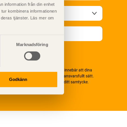
n information från din enhet
 tur kombinera informationen
t deras tjänster. Läs mer om
Marknadsföring
i värnar om personlig integritet vilket innebär att dina
ersonuppgifter alltid hanteras på ett ansvarsfullt sätt.
Godkänn
enom att klicka på skicka lämnar du ditt samtycke.
äs vår
integritetspolicy.