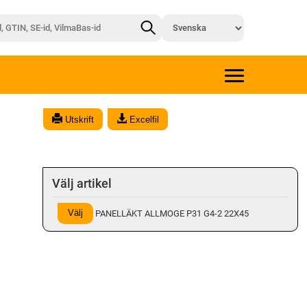
Utskrift
Excelfil
Välj artikel
Välj
PANELLÄKT ALLMOGE P31 G4-2 22X45