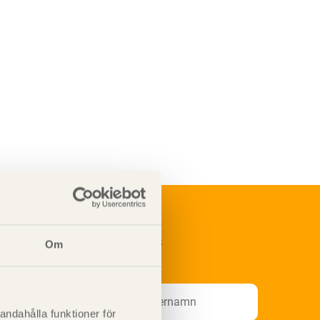
renumerera på Svenskt Träs
Om
nformationsutskick!
andahålla funktioner för