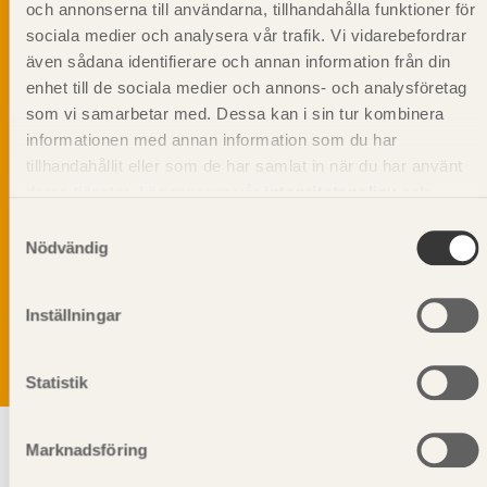
och annonserna till användarna, tillhandahålla funktioner för
sociala medier och analysera vår trafik. Vi vidarebefordrar
även sådana identifierare och annan information från din
enhet till de sociala medier och annons- och analysföretag
som vi samarbetar med. Dessa kan i sin tur kombinera
informationen med annan information som du har
tillhandahållit eller som de har samlat in när du har använt
deras tjänster. Läs mer om vår
integritetspolicy
och
kakpolicy
.
Samtyckesval
Nödvändig
Vi värnar om personlig integritet vilket innebär att dina
personuppgifter alltid hanteras på ett ansvarsfullt sätt.
Genom att klicka på skicka lämnar du ditt samtycke.
Inställningar
Läs vår
integritetspolicy.
Statistik
Marknadsföring