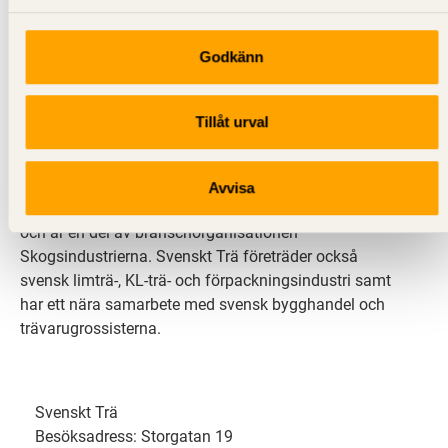
Godkänn
Svenskt Trä sprider kunskap om trä, träprodukter och
träbyggande för att främja ett hållbart samhälle och
Tillåt urval
en livskraftig sågverksnäring. Det gör vi genom att
inspirera, utbilda och driva teknisk utveckling.
Avvisa
Svenskt Trä representerar svensk sågverksindustri
och är en del av branschorganisationen
Skogsindustrierna. Svenskt Trä företräder också
svensk limträ-, KL-trä- och förpackningsindustri samt
har ett nära samarbete med svensk bygghandel och
trävarugrossisterna.
Svenskt Trä
Besöksadress: Storgatan 19