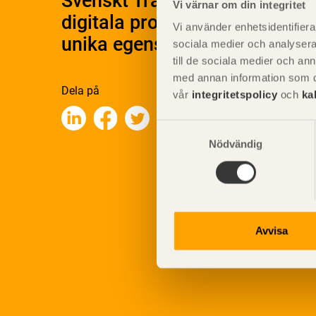
Svenskt Träs Produktkatalog 
Vi värnar om din integritet
digitala produktkatalog för at
Vi använder enhetsidentifierar
unika egenskaper.
sociala medier och analysera 
till de sociala medier och a
med annan information som du 
Dela på
vår
integritetspolicy
och
ka
Samtyckesval
Nödvändig
Avvisa