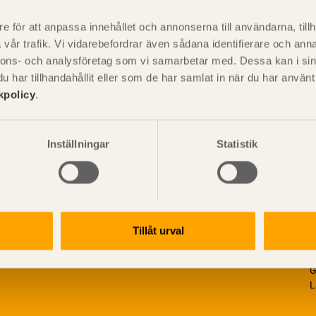
är svensk sågverksnärings
i
t beskriva träprodukter och deras
e för att anpassa innehållet och annonserna till användarna, tillh
vår trafik. Vi vidarebefordrar även sådana identifierare och anna
nnons- och analysföretag som vi samarbetar med. Dessa kan i sin
har tillhandahållit eller som de har samlat in när du har använ
kpolicy
.
Inställningar
Statistik
Tillåt urval
V
p
G
L