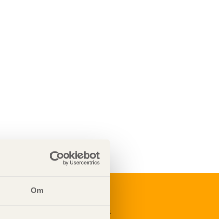
Om
renumerera på Svenskt Träs