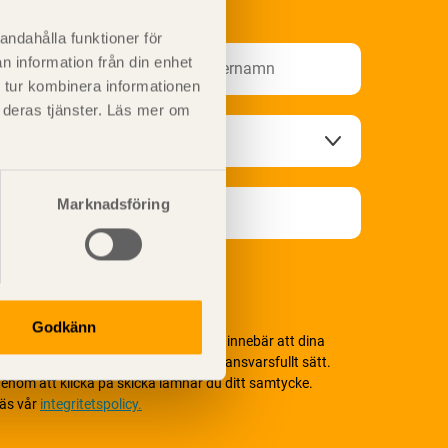
nformationsutskick!
andahålla funktioner för
n information från din enhet
 tur kombinera informationen
t deras tjänster. Läs mer om
Marknadsföring
Godkänn
i värnar om personlig integritet vilket innebär att dina
ersonuppgifter alltid hanteras på ett ansvarsfullt sätt.
enom att klicka på skicka lämnar du ditt samtycke.
äs vår
integritetspolicy.