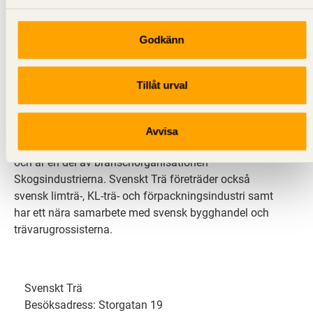
Godkänn
Svenskt Trä sprider kunskap om trä, träprodukter och
träbyggande för att främja ett hållbart samhälle och
Tillåt urval
en livskraftig sågverksnäring. Det gör vi genom att
inspirera, utbilda och driva teknisk utveckling.
Avvisa
Svenskt Trä representerar svensk sågverksindustri
och är en del av branschorganisationen
Skogsindustrierna. Svenskt Trä företräder också
svensk limträ-, KL-trä- och förpackningsindustri samt
har ett nära samarbete med svensk bygghandel och
trävarugrossisterna.
Svenskt Trä
Besöksadress: Storgatan 19