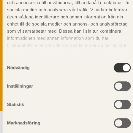
och annonserna till användarna, tillhandahålla funktioner för
sociala medier och analysera vår trafik. Vi vidarebefordrar
även sådana identifierare och annan information från din
enhet till de sociala medier och annons- och analysföretag
som vi samarbetar med. Dessa kan i sin tur kombinera
informationen med annan information som du har
tillhandahållit eller som de har samlat in när du har använt
deras tjänster. Läs mer om vår
integritetspolicy
och
kakpolicy
.
Samtyckesval
Nödvändig
Vi värnar om personlig integritet vilket innebär att dina
personuppgifter alltid hanteras på ett ansvarsfullt sätt.
Genom att klicka på skicka lämnar du ditt samtycke.
Inställningar
Läs vår
integritetspolicy.
Statistik
Marknadsföring