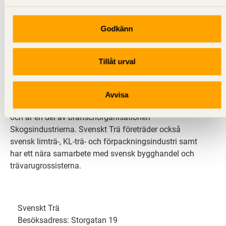
Godkänn
Svenskt Trä sprider kunskap om trä, träprodukter och
träbyggande för att främja ett hållbart samhälle och
Tillåt urval
en livskraftig sågverksnäring. Det gör vi genom att
inspirera, utbilda och driva teknisk utveckling.
Avvisa
Svenskt Trä representerar svensk sågverksindustri
och är en del av branschorganisationen
Skogsindustrierna. Svenskt Trä företräder också
svensk limträ-, KL-trä- och förpackningsindustri samt
har ett nära samarbete med svensk bygghandel och
trävarugrossisterna.
Svenskt Trä
Besöksadress: Storgatan 19