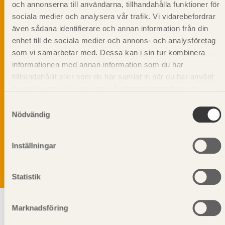
och annonserna till användarna, tillhandahålla funktioner för
sociala medier och analysera vår trafik. Vi vidarebefordrar
även sådana identifierare och annan information från din
enhet till de sociala medier och annons- och analysföretag
som vi samarbetar med. Dessa kan i sin tur kombinera
informationen med annan information som du har
tillhandahållit eller som de har samlat in när du har använt
deras tjänster. Läs mer om vår
integritetspolicy
och
kakpolicy
.
Samtyckesval
Nödvändig
Vi värnar om personlig integritet vilket innebär att dina
personuppgifter alltid hanteras på ett ansvarsfullt sätt.
Genom att klicka på skicka lämnar du ditt samtycke.
Inställningar
Läs vår
integritetspolicy.
Statistik
Marknadsföring